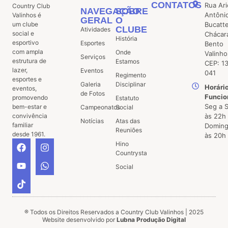
CONTATOS
Rua Ari
Country Club
NAVEGAÇÃO
SOBRE
Antôni
Valinhos é
GERAL
O
um clube
Bucatt
CLUBE
Atividades
social e
Chácar
História
esportivo
Esportes
Bento
com ampla
Onde
Valinho
Serviços
estrutura de
Estamos
CEP: 1
lazer,
Eventos
041
Regimento
esportes e
Galeria
Disciplinar
Horári
eventos,
de Fotos
Funcio
promovendo
Estatuto
Seg a 
bem-estar e
Campeonatos
Social
convivência
às 22h
Notícias
Atas das
familiar
Doming
Reuniões
desde 1961.
às 20h
Hino
Countrysta
Social
® Todos os Direitos Reservados a Country Club Valinhos | 2025
Website desenvolvido por
Lubna Produção Digital