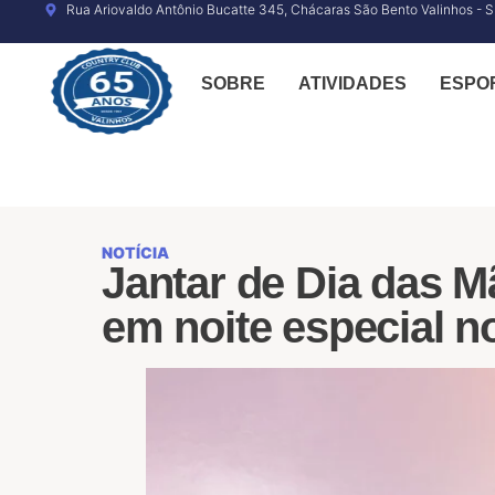
o
Rua Ariovaldo Antônio Bucatte 345, Chácaras São Bento Valinhos - 
conteúdo
SOBRE
ATIVIDADES
ESPO
NOTÍCIA
Jantar de Dia das M
em noite especial n