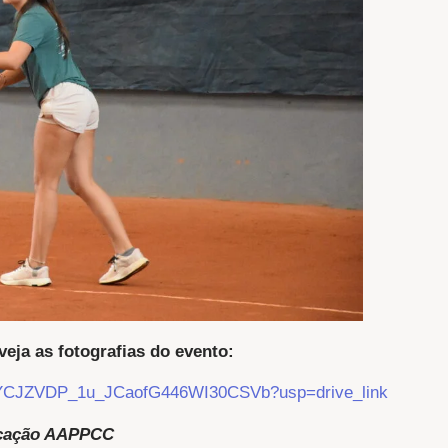
veja as fotografias do evento:
Y9KFYCJZVDP_1u_JCaofG446WI30CSVb?usp=drive_link
cação AAPPCC