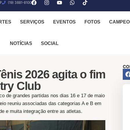
SP
(19) 3881-8100
RTES
SERVIÇOS
EVENTOS
FOTOS
CAMPEO
NOTÍCIAS
SOCIAL
CO
nis 2026 agita o fim
try Club
co de grandes partidas nos dias 16 e 17 de maio
eio reuniu associadas das categorias A e B em
de e muita integração entre as atletas.