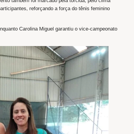
ento também foi marcado pela torcida, pelo clima
articipantes, reforçando a força do tênis feminino
 enquanto Carolina Miguel garantiu o vice-campeonato