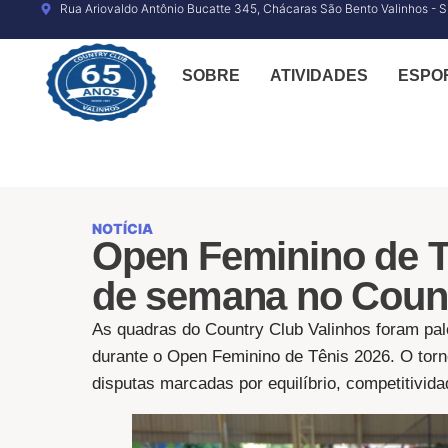
o
Rua Ariovaldo Antônio Bucatte 345, Chácaras São Bento Valinhos - 
conteúdo
SOBRE
ATIVIDADES
ESPO
NOTÍCIA
Open Feminino de Tê
de semana no Coun
As quadras do Country Club Valinhos foram pal
durante o Open Feminino de Tênis 2026. O torn
disputas marcadas por equilíbrio, competitivida