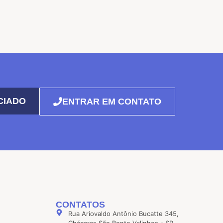
CIADO
ENTRAR EM CONTATO
CONTATOS
Rua Ariovaldo Antônio Bucatte 345,
Chácaras São Bento Valinhos - SP,