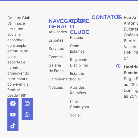
CONTATOS
Rua Ari
Country Club
NAVEGAÇÃO
SOBRE
Antôni
Valinhos é
GERAL
O
um clube
Bucatt
CLUBE
Atividades
social e
Chácar
História
esportivo
Esportes
Bento
com ampla
Onde
Valinho
Serviços
estrutura de
Estamos
CEP: 1
lazer,
Eventos
041
Regimento
esportes e
Galeria
Disciplinar
Horári
eventos,
de Fotos
Funcio
promovendo
Estatuto
Seg a 
bem-estar e
Campeonatos
Social
convivência
às 22h
Notícias
Atas das
familiar
Doming
Reuniões
desde 1961.
às 20h
Hino
Countrysta
Social