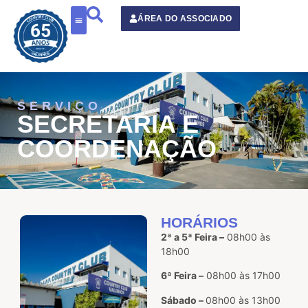
o
conteúdo
ÁREA DO ASSOCIADO
SERVIÇO
SECRETARIA E
COORDENAÇÃO
HORÁRIOS
2ª a 5ª Feira –
08h00 às
18h00
6ª Feira –
08h00 às 17h00
Sábado –
08h00 às 13h00