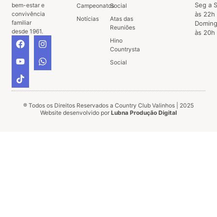
Seg a 
bem-estar e
Campeonatos
Social
convivência
às 22h
Notícias
Atas das
familiar
Doming
Reuniões
desde 1961.
às 20h
Hino
Countrysta
Social
® Todos os Direitos Reservados a Country Club Valinhos | 2025
Website desenvolvido por
Lubna Produção Digital