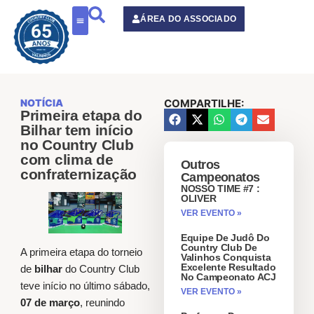
o
conteúdo
ÁREA DO ASSOCIADO
NOTÍCIA
COMPARTILHE:
Primeira etapa do
Bilhar tem início
no Country Club
com clima de
Outros
confraternização
Campeonatos
NOSSO TIME #7 :
OLIVER
VER EVENTO »
Equipe De Judô Do
Country Club De
A primeira etapa do torneio
Valinhos Conquista
Excelente Resultado
de
bilhar
do Country Club
No Campeonato ACJ
teve início no último sábado,
VER EVENTO »
07 de março
, reunindo