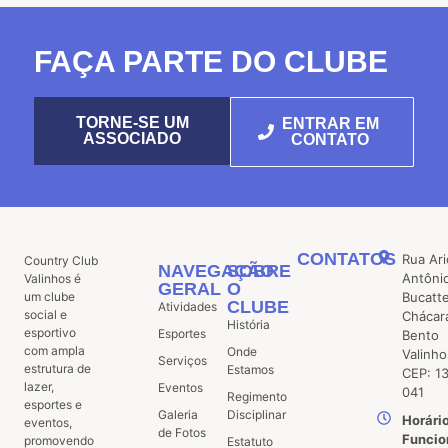
FAÇA PARTE DO CLUBE
TORNE-SE UM
ENTRAR EM
ASSOCIADO
CONTATO
CONTATOS
Rua Ari
Country Club
NAVEGAÇÃO
SOBRE
Antôni
Valinhos é
GERAL
O
um clube
Bucatt
CLUBE
Atividades
social e
Chácar
História
esportivo
Esportes
Bento
com ampla
Onde
Valinho
Serviços
estrutura de
Estamos
CEP: 1
lazer,
Eventos
041
Regimento
esportes e
Galeria
Disciplinar
Horári
eventos,
de Fotos
Funcio
promovendo
Estatuto