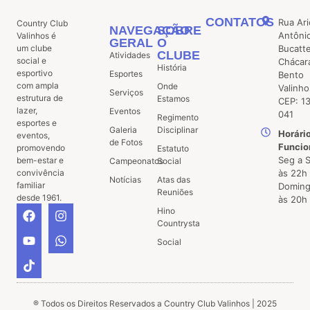
CONTATOS
Rua Ari
Country Club
NAVEGAÇÃO
SOBRE
Antôni
Valinhos é
GERAL
O
um clube
Bucatt
CLUBE
Atividades
social e
Chácar
História
esportivo
Esportes
Bento
com ampla
Onde
Valinho
Serviços
estrutura de
Estamos
CEP: 1
lazer,
Eventos
041
Regimento
esportes e
Galeria
Disciplinar
Horári
eventos,
de Fotos
Funcio
promovendo
Estatuto
Seg a 
bem-estar e
Campeonatos
Social
convivência
às 22h
Notícias
Atas das
familiar
Doming
Reuniões
desde 1961.
às 20h
Hino
Countrysta
Social
® Todos os Direitos Reservados a Country Club Valinhos | 2025