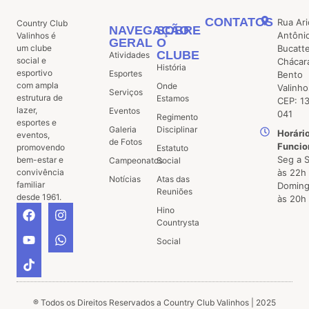
CONTATOS
Rua Ari
Country Club
NAVEGAÇÃO
SOBRE
Antôni
Valinhos é
GERAL
O
um clube
Bucatt
CLUBE
Atividades
social e
Chácar
História
esportivo
Esportes
Bento
com ampla
Onde
Valinho
Serviços
estrutura de
Estamos
CEP: 1
lazer,
Eventos
041
Regimento
esportes e
Galeria
Disciplinar
Horári
eventos,
de Fotos
Funcio
promovendo
Estatuto
Seg a 
bem-estar e
Campeonatos
Social
convivência
às 22h
Notícias
Atas das
familiar
Doming
Reuniões
desde 1961.
às 20h
Hino
Countrysta
Social
® Todos os Direitos Reservados a Country Club Valinhos | 2025