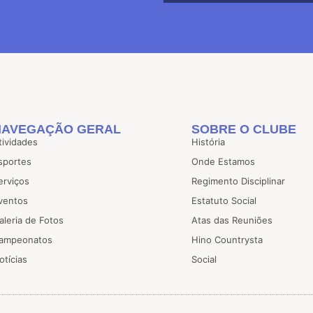
NAVEGAÇÃO GERAL
SOBRE O CLUBE
tividades
História
sportes
Onde Estamos
erviços
Regimento Disciplinar
ventos
Estatuto Social
aleria de Fotos
Atas das Reuniões
ampeonatos
Hino Countrysta
otícias
Social