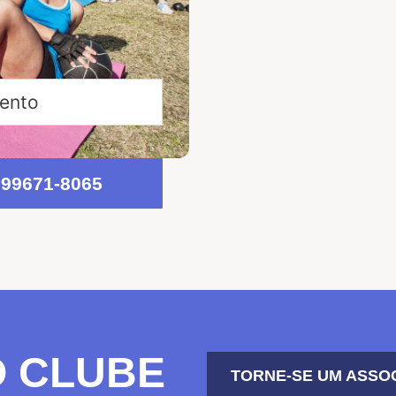
mento
 99671-8065
O CLUBE
TORNE-SE UM ASSO