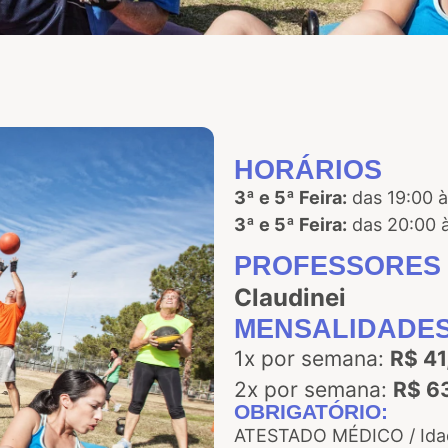
HORÁRIOS
3ª e 5ª Feira:
das 19:00 à
3ª e 5ª Feira:
das 20:00 à
PROFESSORES
Claudinei
MENSALIDADE
1x por semana:
R$ 41
2x por semana:
R$ 6
OBRIGATÓRIO:
ATESTADO MÉDICO / Idad