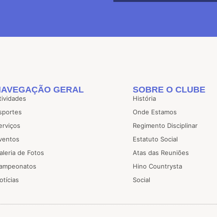
NAVEGAÇÃO GERAL
SOBRE O CLUBE
tividades
História
sportes
Onde Estamos
erviços
Regimento Disciplinar
ventos
Estatuto Social
aleria de Fotos
Atas das Reuniões
ampeonatos
Hino Countrysta
otícias
Social