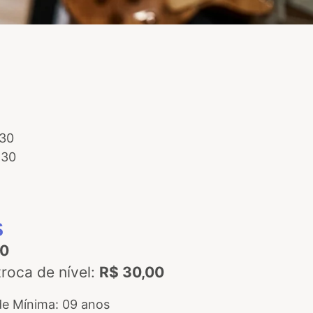
:30
:30
S
00
troca de nível:
R$ 30,00
e Mínima: 09 anos