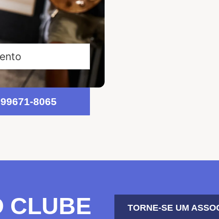
mento
 99671-8065
O CLUBE
TORNE-SE UM ASSO