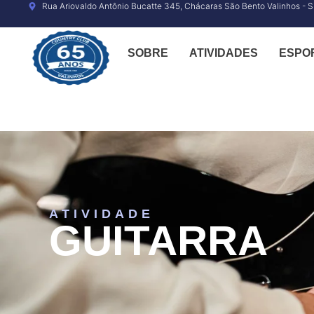
o
Rua Ariovaldo Antônio Bucatte 345, Chácaras São Bento Valinhos - 
conteúdo
SOBRE
ATIVIDADES
ESPO
ATIVIDADE
GUITARRA